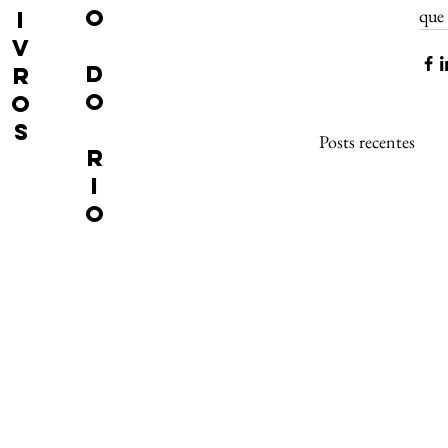
o
que 
I
V
d
R
o
O
S
Posts recentes
r
i
o