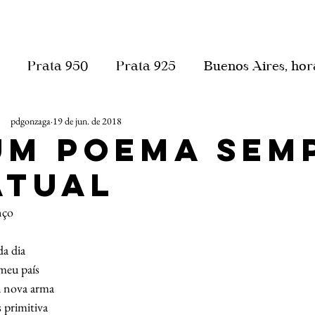
Prata 950
Prata 925
Buenos Aires, hor
pdgonzaga
19 de jun. de 2018
Um poema sem
atual
nço 
da dia
meu país
 nova arma 
 primitiva