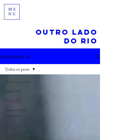
ME
NU
Outro lado
do rio
Outro lado do rio
Todos os posts
Todos os posts
Prata 950
Prata 925
Buenos Aires,
hora:zero