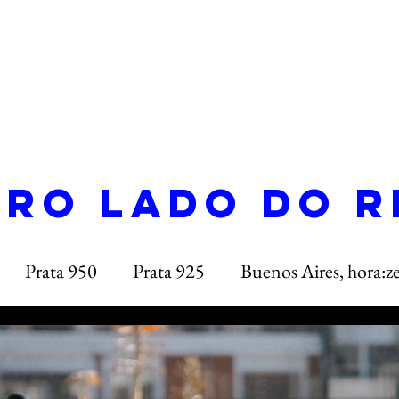
ro lado do r
Prata 950
Prata 925
Buenos Aires, hora:z