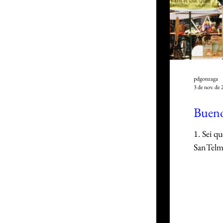
pdgonzaga
3 de nov. de
Buen
1. Sei q
SanTelmo