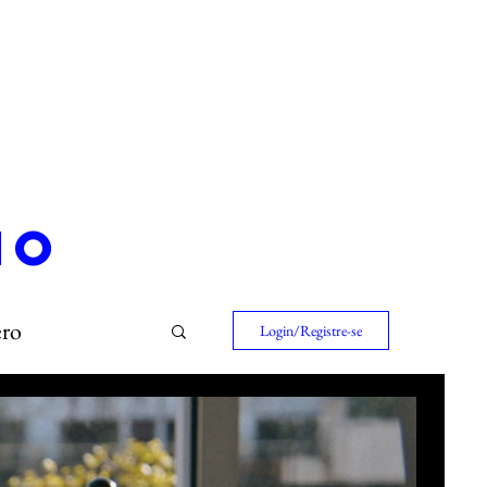
io
ero
Login/Registre-se