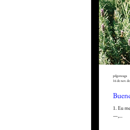
pdgonzaga
16 de nov. d
Buen
1. Eu me
—,...