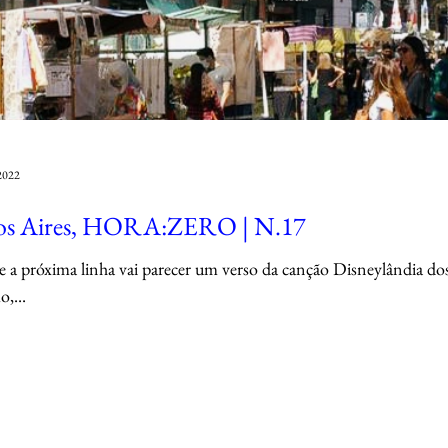
 2022
os Aires, HORA:ZERO | N.17
ue a próxima linha vai parecer um verso da canção Disneylândia d
,...